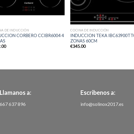
NA DE INDUCCIÓN
COCINA DE INDUCCIÓN
UCCION CORBERO CCIBR6004 4
INDUCCION TEKA IBC63900TT
AS
ZONAS 60CM
.00
€
345.00
Llamanos a:
Escribenos a:
667 637 896
info@solinox2017.es