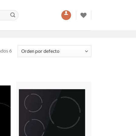
ados 6
dir
Añadir
la
a la
a de
lista de
eos
deseos