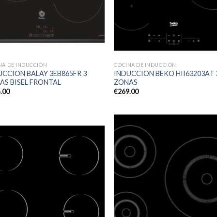
NA DE INDUCCIÓN
COCINA DE INDUCCIÓN
UCCION BALAY 3EB865FR 3
INDUCCION BEKO HII63203AT 
AS BISEL FRONTAL
ZONAS
.00
€
269.00
Añadir
Aña
a la
a 
lista de
list
deseos
des