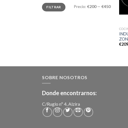
Precio:
€200
—
€450
FILTRAR
COCI
IND
ZON
€
209
SOBRE NOSOTROS
Donde encontrarnos:
C/Ruglo nº 4, Alzira