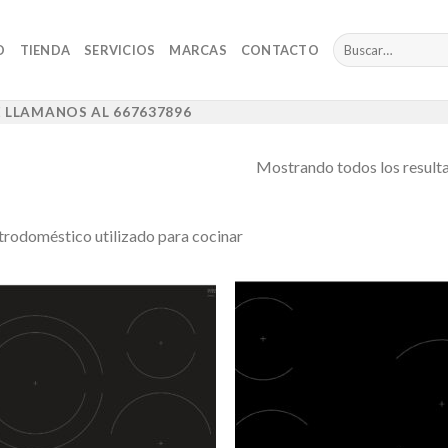
Buscar
O
TIENDA
SERVICIOS
MARCAS
CONTACTO
por:
 LLAMANOS AL 667637896
Mostrando todos los result
trodoméstico utilizado para cocinar
Añadir
Aña
a la
a 
lista de
list
deseos
des