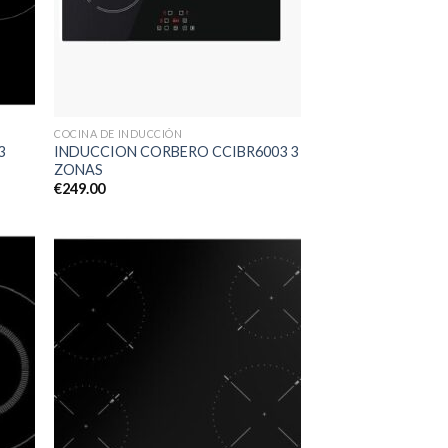
COCINA DE INDUCCIÓN
3
INDUCCION CORBERO CCIBR6003 3
ZONAS
€
249.00
dir
Añadir
la
a la
a de
lista de
eos
deseos